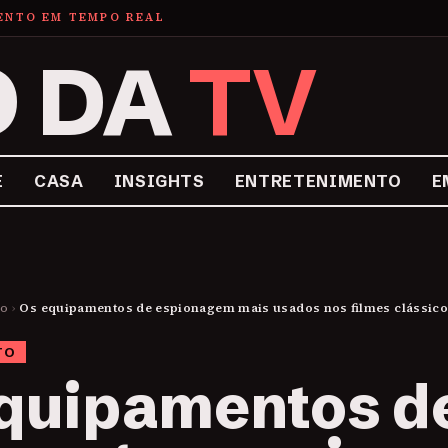
MENTO EM TEMPO REAL
O DA
TV
E
CASA
INSIGHTS
ENTRETENIMENTO
E
to
›
Os equipamentos de espionagem mais usados nos filmes clássic
TO
quipamentos d