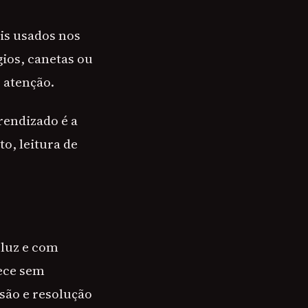
is usados nos
gios, canetas ou
 atenção.
rendizado é a
o, leitura de
luz e com
ece sem
isão e resolução