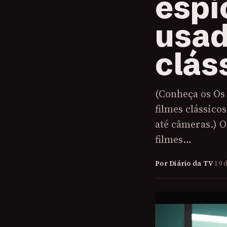
espi
usad
clás
(Conheça os Os
filmes clássico
até câmeras.) 
filmes…
Por Diário da TV
·
19 