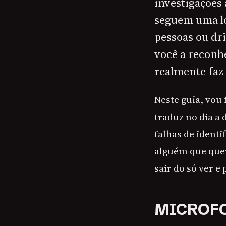
investigações 
seguem uma ló
pessoas ou dri
você a reconhe
realmente faz
Neste guia, vou 
traduz no dia a
falhas de ident
alguém que quer
sair do só ver e
MICROFO