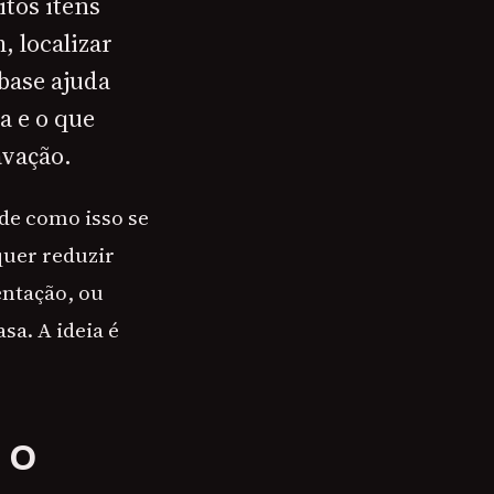
itos itens
, localizar
base ajuda
a e o que
avação.
 de como isso se
quer reduzir
entação, ou
a. A ideia é
 O