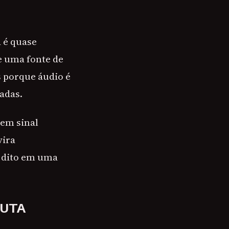
a é quase
e uma fonte de
 porque áudio é
adas.
 em sinal
vira
i dito em uma
CUTA