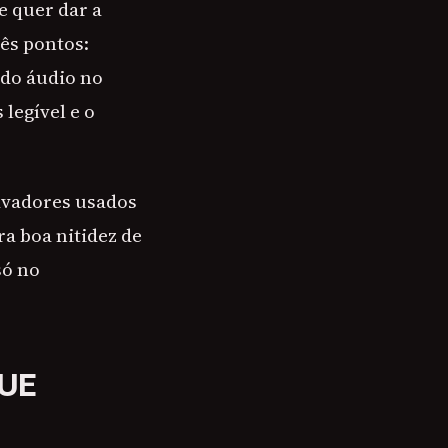
 quer dar a
ês pontos:
 do áudio no
legível e o
avadores usados
a boa nitidez de
só no
UE