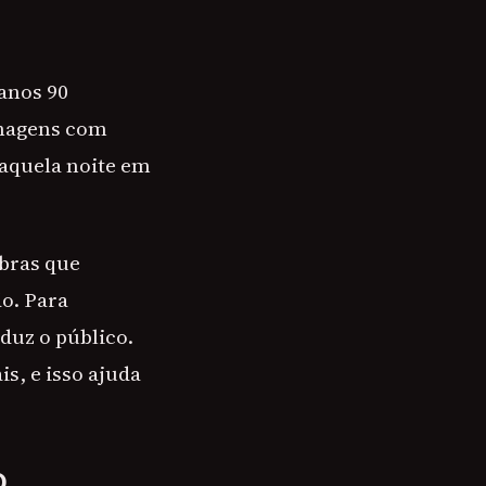
 anos 90
onagens com
 aquela noite em
obras que
o. Para
duz o público.
s, e isso ajuda
O