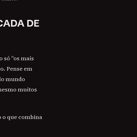
CADA DE
o só “os mais
to. Pense em
odo mundo
 mesmo muitos
do o que combina