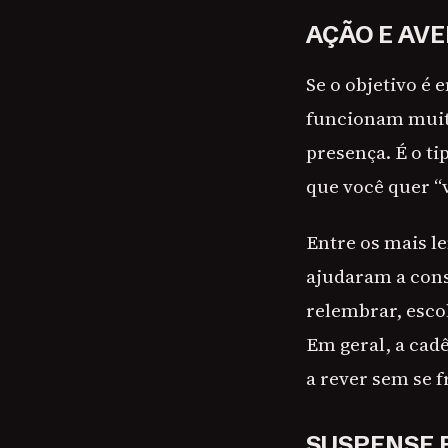
AÇÃO E AV
Se o objetivo é 
funcionam muit
presença. É o t
que você quer “
Entre os mais 
ajudaram a cons
relembrar, esco
Em geral, a cad
a rever sem se f
SUSPENSE 