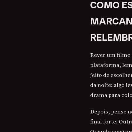
COMO ES
MARCANT
RELEMBR
Rever um filme 
plataforma, lem
jeito de escolh
da noite: algo 
drama para col
Depois, pense n
final forte. Ou
Quando você orga