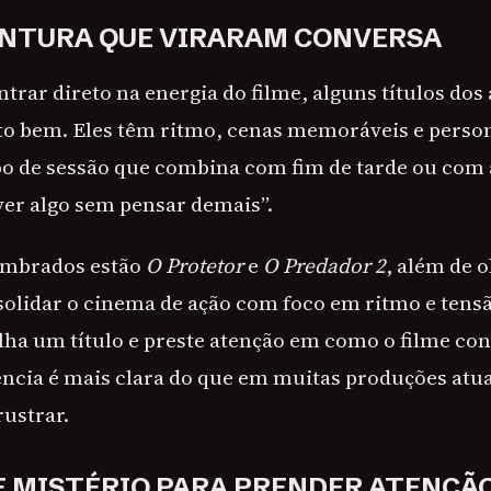
ENTURA QUE VIRARAM CONVERSA
entrar direto na energia do filme, alguns títulos dos
o bem. Eles têm ritmo, cenas memoráveis e pers
ipo de sessão que combina com fim de tarde ou com
ver algo sem pensar demais”.
lembrados estão
O Protetor
e
O Predador 2
, além de 
olidar o cinema de ação com foco em ritmo e tensã
lha um título e preste atenção em como o filme con
ência é mais clara do que em muitas produções atuai
rustrar.
E MISTÉRIO PARA PRENDER ATENÇÃ