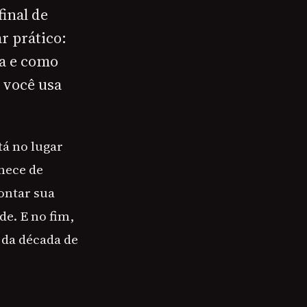
final de
r prático:
na e como
 você usa
tá no lugar
hece de
ontar sua
de. E no fim,
 da década de