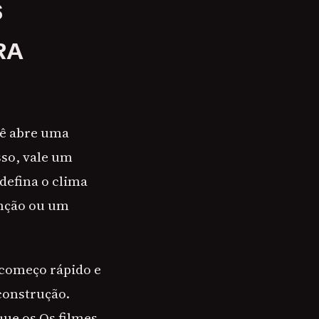
S
RA
cê abre uma
sso, vale um
defina o clima
enção ou um
 começo rápido e
construção.
que os Os filmes