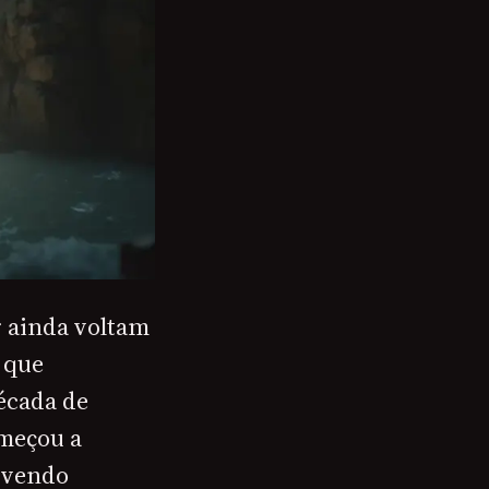
r ainda voltam
 que
écada de
omeçou a
 vendo