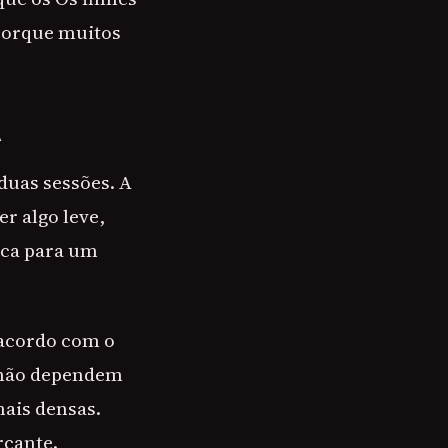
porque muitos
A
duas sessões. A
er algo leve,
oca para um
e acordo com o
e não dependem
mais densas.
rcante.