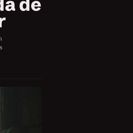
da de
r
m
s