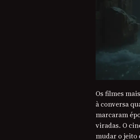
Os filmes mai
à conversa qu
marcaram époc
viradas. O ci
mudar o jeito