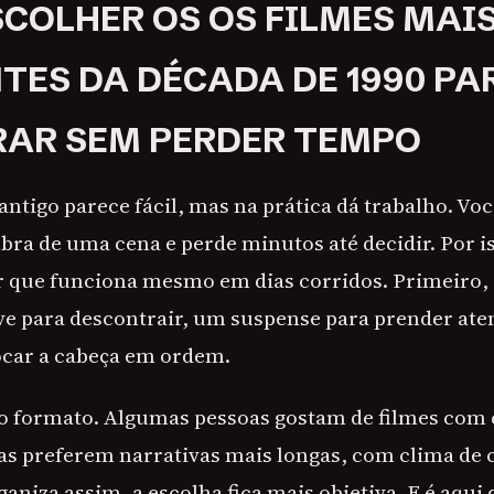
COLHER OS OS FILMES MAI
ES DA DÉCADA DE 1990 PA
AR SEM PERDER TEMPO
antigo parece fácil, mas na prática dá trabalho. Vo
bra de uma cena e perde minutos até decidir. Por i
er que funciona mesmo em dias corridos. Primeiro, 
leve para descontrair, um suspense para prender at
ocar a cabeça em ordem.
o formato. Algumas pessoas gostam de filmes com
tras preferem narrativas mais longas, com clima de 
niza assim, a escolha fica mais objetiva. E é aqui 