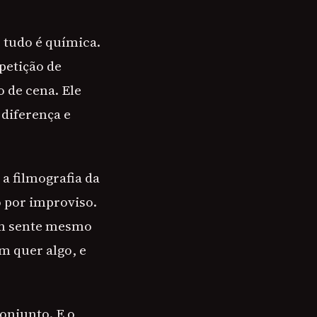
 tudo é química.
petição de
 de cena. Ele
 diferença e
a filmografia da
 por improviso.
em sente mesmo
m quer algo, e
onjunto. E o