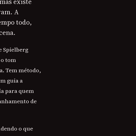
 mas existe
ram. A
tempo todo,
cena.
e Spielberg
 o tom
da. Tem método,
em guia a
ria para quem
panhamento de
endendo o que