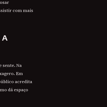
dosar
ssistir com mais
 A
e sente. Na
exagero. Em
público acredita
itmo dá espaço