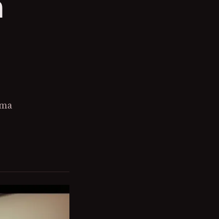
m
uma