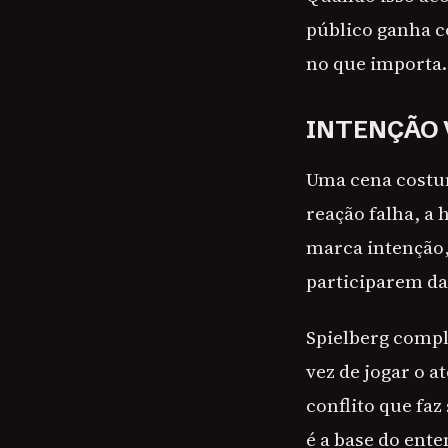
público ganha c
no que importa.
INTENÇÃO 
Uma cena costu
reação falha, a 
marca intenção,
participarem da
Spielberg comp
vez de jogar o 
conflito que fa
é a base do ent