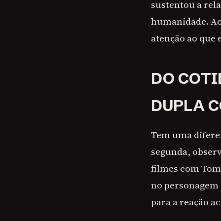
sustentou a rel
humanidade. Ao 
atenção ao que e
DO COTI
DUPLA 
Tem uma diferenç
segunda, observ
filmes com Tom H
no personagem po
para a reação ac