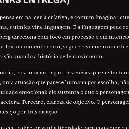
ANKS ENTREGA)
pensa em parceria criativa, é comum imaginar que
ma, química vira linguagem. E a linguagem pede re
lberg direciona com foco em processo e em intenção
or leia o momento certo, segure o silêncio onde faz
cisão quando a história pede movimento.
nário, costuma entregar três coisas que sustentam 
, uma atuação que parece humana por escolha, não
nuidade emocional: ele sustenta o que o personag
acelera. Terceiro, clareza de objetivo. O personage
 desejo por trás da ação.
ntece, o diretor ganha liberdade para construir o c