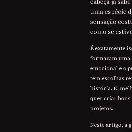
cabeça já sab
uma espécie d
sensação cost
como se estiv
É exatamente is
formaram uma d
emocional e o p
tem escolhas re
história. E, mel
quer criar bons
projetos.
Neste artigo, a 